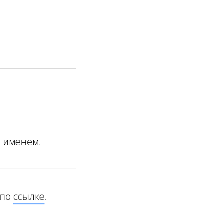
м именем.
 по
ссылке
.