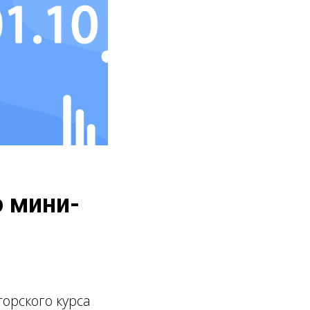
о мини-
торского курса